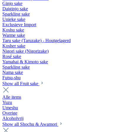
Ginjo sake
Daiginjo sake
Sparkling sake
Unieke sake
Exclusieve Import
Koshu sake
Warme sake
Taru sake (Taruzake) - Houtgelagerd
Kosher sake
Nigori sake (Nigorizake)
Rosé sake
Yamahai & Kimoto sake
Sparkling sake
Nama sake
Futsu-shu
Show all Fruit sake
Alle items
Yuzu
Umeshu
Overige
Alcoholvrij
Show all Shochu & Awamori