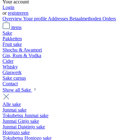
Your account
Login
or
registreren
Overview
Your profile
Addresses
Betaalmethoden
Orders
items
Sake
Pakketten
Fruit sake
Shochu & Awamori
Gin, Rum & Vodka
Cider
Whisky
Glaswerk
Sake cursus
Contact
Show all Sake
Alle sake
Junmai sake
Tokubetsu Junmai sake
Junmai Ginjo sake
Junmai Daiginjo sake
Honjozo sake
Tokubetsu Honjozo sake