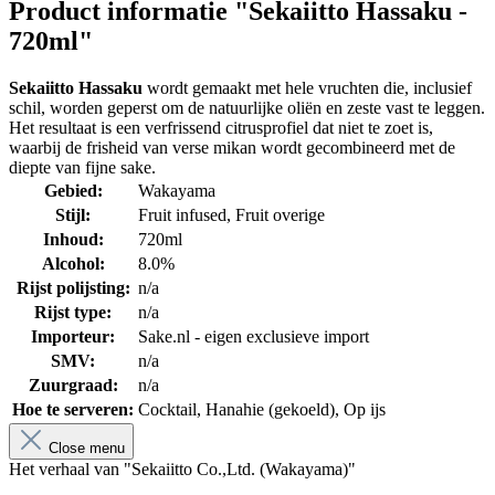
Product informatie "Sekaiitto Hassaku -
720ml"
Sekaiitto Hassaku
wordt gemaakt met hele vruchten die, inclusief
schil, worden geperst om de natuurlijke oliën en zeste vast te leggen.
Het resultaat is een verfrissend citrusprofiel dat niet te zoet is,
waarbij de frisheid van verse mikan wordt gecombineerd met de
diepte van fijne sake.
Gebied:
Wakayama
Stijl:
Fruit infused
, Fruit overige
Inhoud:
720ml
Alcohol:
8.0%
Rijst polijsting:
n/a
Rijst type:
n/a
Importeur:
Sake.nl - eigen exclusieve import
SMV:
n/a
Zuurgraad:
n/a
Hoe te serveren:
Cocktail
, Hanahie (gekoeld)
, Op ijs
Close menu
Het verhaal van "Sekaiitto Co.,Ltd. (Wakayama)"